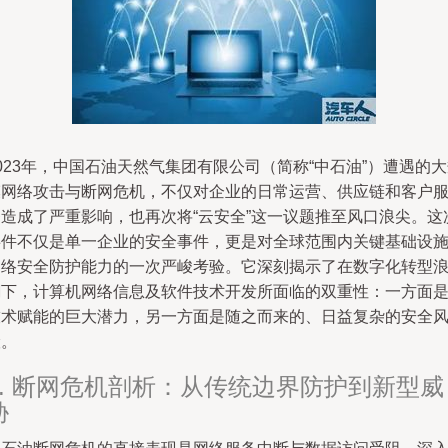
023年，中国石油天然气集团有限公司（简称“中石油”）遭遇的
模网络攻击与断网危机，不仅对企业的日常运营、供应链和客户
务造成了严重影响，也再次将“云安全”这一议题推至风口浪尖。这
事件不仅是单一企业的安全事件，更是对全球范围内关键基础设
网络安全防护能力的一次严峻考验。它深刻揭示了在数字化转型
潮下，计算机网络信息及软件技术开发所面临的双重性：一方面
技术赋能的巨大潜力，另一方面是随之而来的、日益复杂的安全
险。
1. 断网危机剖析：从传统边界防护到新型威
胁