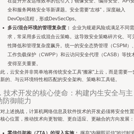
在提升开发运维效率的也引入了镜像安全、编排安全、API
全和服务网格安全等新课题。安全需要“左移”，深度融入
DevOps流程，形成DevSecOps。
多云/混合环境的管理复杂度：
企业为规避风险或满足不同
求，常采用多云或混合云策略。这导致安全策略碎片化、可
性降低和管理复杂度飙升。统一的安全态势管理（CSPM）
工作负载保护（CWPP）和云访问安全代理（CASB）等技
变得至关重要。
因此，云安全并非简单地将传统安全工具“搬家”上云，而是需要一
全新的、与云环境特性相匹配的安全架构、策略和工具链。
3. 技术开发的核心使命：构建内生安全与主
动防御能力
面对上述挑战，计算机网络信息及软件技术的开发必须将安全性
于核心位置，推动技术向更智能、更自适应、更融合的方向发展
零信任架构（ZTA）的深入实施：
摒弃“内网即可信”的过时