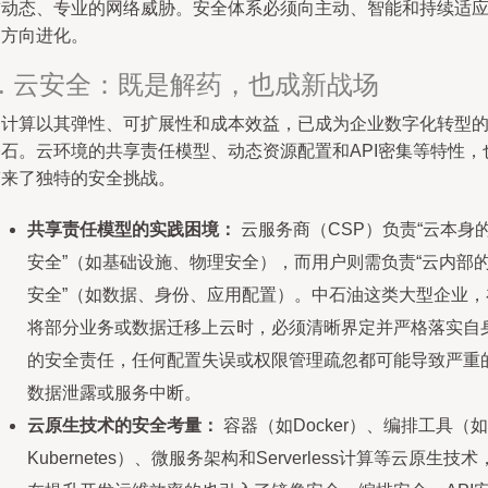
前动态、专业的网络威胁。安全体系必须向主动、智能和持续适
的方向进化。
2. 云安全：既是解药，也成新战场
云计算以其弹性、可扩展性和成本效益，已成为企业数字化转型
基石。云环境的共享责任模型、动态资源配置和API密集等特性，
带来了独特的安全挑战。
共享责任模型的实践困境：
云服务商（CSP）负责“云本身
安全”（如基础设施、物理安全），而用户则需负责“云内部
安全”（如数据、身份、应用配置）。中石油这类大型企业，
将部分业务或数据迁移上云时，必须清晰界定并严格落实自
的安全责任，任何配置失误或权限管理疏忽都可能导致严重
数据泄露或服务中断。
云原生技术的安全考量：
容器（如Docker）、编排工具（如
Kubernetes）、微服务架构和Serverless计算等云原生技术