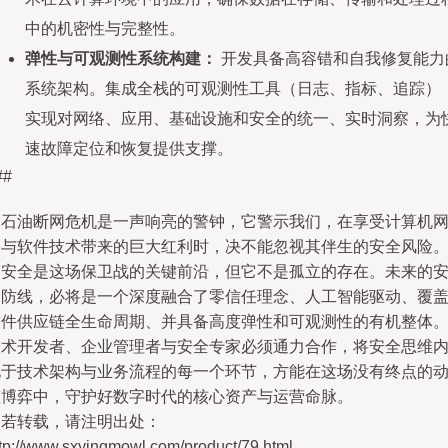
中的机密性与完整性。
弹性与可观测性系统构建：
开发具备高容错和自我修复能力
系统架构。集成全栈的可观测性工具（日志、指标、追踪）
实现对网络、应用、基础设施和安全的统一、实时洞察，为
速故障定位和恢复提供支撑。
##
中石油断网危机是一声响亮的警钟，它警示我们，在享受计算机
络与软件技术带来的巨大红利时，决不能忽视其伴生的安全风险
云安全是这场保卫战的关键前沿，但它不是孤立的存在。未来的
全防线，必将是一个深度融合了零信任理念、人工智能驱动、覆
软件供应链全生命周期、并具备高度弹性和可观测性的有机整体
技术开发者、企业管理者与安全专家必须通力合作，将安全思维
化于技术架构与业务流程的每一个环节，方能在这场没有终点的
态博弈中，守护好数字时代的核心资产与运营命脉。
如若转载，请注明出处：
ttp://www.sxyingmowl.com/product/79.html