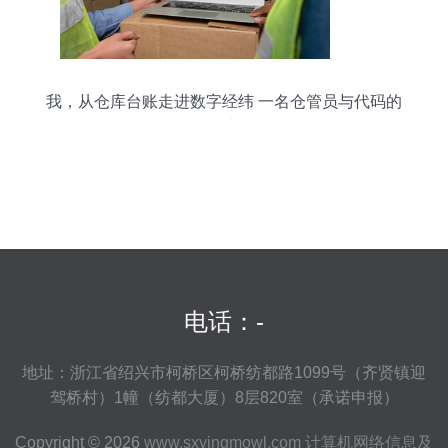
我，从仓库台账走进数字经纬 一名仓管员与代码的
不解之缘
电话：-
地址：浙江省绍兴市柯桥区柯桥纺都路1099号（齐贤镇迎
驾桥村）1幢（纺都大厦）8层820室（承诺申报）
Copyright © 2026
www.sxyingmowl.com
计算机网络信息及