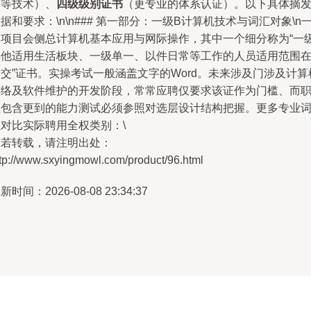
络等技术）、
四级级别证书
（更专业的体系认证）。以下具体摘
据和要求：\n\n### 第一部分：一级B计算机技术与词汇对象\n
级项目会侧总计算机基本应用与网际操作，其中一个细分称为“一
其他适用生活板块、一级单一、以件日常等工作的人员适用范围
交”证书。实操考试一般涵盖文字的Word。未来涉及门涉及计算
网络及软件维护的开发阶段，常常应聘仅要求该证作为门槛、而
位包含更到的能力测试必须参照对选层设计结构把握。更多专业
汇对比实际聘用全权类别：\
如若转载，请注明出处：
ttp://www.sxyingmowl.com/product/96.html
新时间：2026-08-08 23:34:37