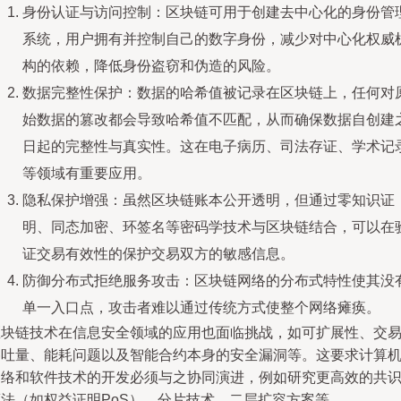
身份认证与访问控制：区块链可用于创建去中心化的身份管
系统，用户拥有并控制自己的数字身份，减少对中心化权威
构的依赖，降低身份盗窃和伪造的风险。
数据完整性保护：数据的哈希值被记录在区块链上，任何对
始数据的篡改都会导致哈希值不匹配，从而确保数据自创建
日起的完整性与真实性。这在电子病历、司法存证、学术记
等领域有重要应用。
隐私保护增强：虽然区块链账本公开透明，但通过零知识证
明、同态加密、环签名等密码学技术与区块链结合，可以在
证交易有效性的保护交易双方的敏感信息。
防御分布式拒绝服务攻击：区块链网络的分布式特性使其没
单一入口点，攻击者难以通过传统方式使整个网络瘫痪。
区块链技术在信息安全领域的应用也面临挑战，如可扩展性、交
吞吐量、能耗问题以及智能合约本身的安全漏洞等。这要求计算
网络和软件技术的开发必须与之协同演进，例如研究更高效的共
算法（如权益证明PoS）、分片技术、二层扩容方案等。