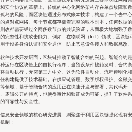
构和安全协议的革新上。传统的中心化网络架构存在单点故障和
据孤岛的风险，而区块链通过分布式账本技术，构建了一个去中
化的点对点网络。每个节点都存储着完整的账本副本，任何数据
增删改都需要经过全网多数节点的共识验证，从而极大地增强了
据的完整性和抗攻击能力。例如，在物联网（IoT）领域，区块链
以用于设备身份认证和安全通信，防止恶意设备接入和数据篡改
在软件技术开发层面，区块链推动了智能合约的兴起。智能合约
一种运行在区块链上的自执行程序，当预设条件被触发时，合约
款将自动执行，无需第三方中介。这为软件自动化、流程透明化
信任构建提供了技术基础。在供应链管理、数字版权保护、金融
易等领域，基于智能合约的应用正在快速开发与部署，其代码开
源、逻辑公开的特点，也使得审计和验证成为可能，提升了软件
统的可靠性与安全性。
在信息安全领域的核心研究进展，则聚焦于利用区块链强化现有
全机制：