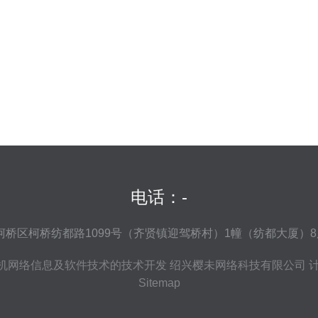
电话：-
桥区柯桥纺都路1099号（齐贤镇迎驾桥村）1幢（纺都大厦）8
机网络信息及软件技术的技术开发
绍兴樱未网络科技有限公司
Sitemap