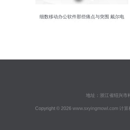
细数移动办公软件那些痛点与突围 戴尔电
脑限时5折如何助力在线办公的技术支撑
地址：浙江省绍兴市柯
Copyright © 2026
www.sxyingmowl.com
计算