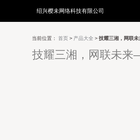
绍兴樱未网络科技有限公司
当前位置：
首页
>
产品大全
>
技耀三湘，网联未
技耀三湘，网联未来—