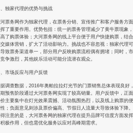
二、独家代理的优势与挑战
大河票务网作为独家代理，在票务分销、宣传推广和客户服务方
发挥了重要作用。优势包括：统一的票务管理减少了黄牛票现象
提高了购票体验；大河票务网的线上平台便于用户快捷购票，结
社交媒体营销，扩大了活动影响力。挑战也不容忽视：独家代理
能导致票务渠道单一，部分用户反映购票流程偶有拥堵；同时，
场竞争激烈，其他娱乐活动可能分流潜在观众。
三、市场反应与用户反馈
根据调查数据，2016年奥帕拉拉灯光节的门票销售总体表现良好
前期预售阶段通过大河票务网实现了较高销量。用户反馈中，正
评价主要集中在灯光效果震撼、活动氛围热烈，以及线上购票的
利性；负面意见则涉及票价偏高、节假日人流量大导致体验下降
值得注意的是，大河票务网的独家代理在提升品牌可信度方面发
了积极作用，但也需优化服务以应对高峰期需求。