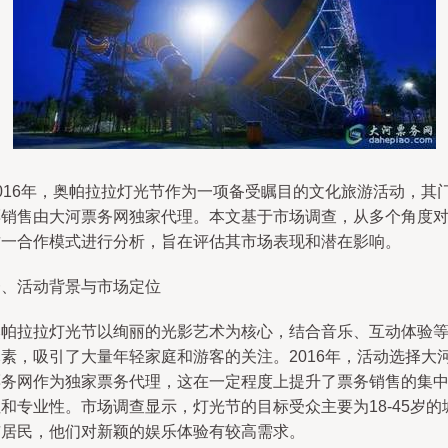
2016年，奥帕拉拉灯光节作为一项备受瞩目的文化旅游活动，其
票销售由大河票务网独家代理。本文基于市场调查，从多个角度
这一合作模式进行分析，旨在评估其市场表现和潜在影响。
一、活动背景与市场定位
奥帕拉拉灯光节以绚丽的光影艺术为核心，结合音乐、互动体验
元素，吸引了大量年轻家庭和游客的关注。2016年，活动选择大
票务网作为独家票务代理，这在一定程度上提升了票务销售的集
和专业性。市场调查显示，灯光节的目标受众主要为18-45岁的
市居民，他们对新颖的娱乐体验有较高需求。