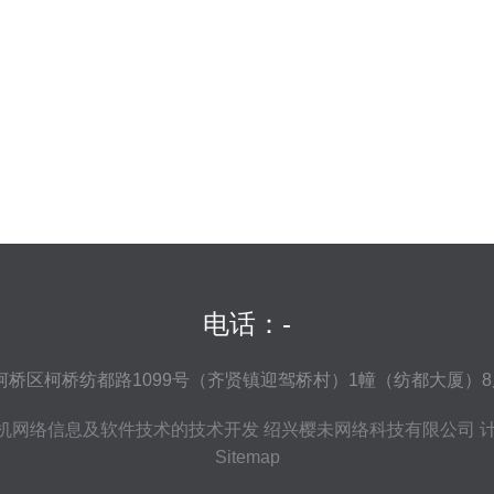
电话：-
桥区柯桥纺都路1099号（齐贤镇迎驾桥村）1幢（纺都大厦）8
机网络信息及软件技术的技术开发
绍兴樱未网络科技有限公司
Sitemap